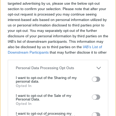
targeted advertising by us, please use the below opt-out
Szinte nincs olyan napja az átigazolási szezonnak,
section to confirm your selection. Please note that after your
amikor ne röppenne fel valamilyen új hír a Real
opt-out request is processed you may continue seeing
Madriddal kapcsolatban. Florentino Perez alig egy
interest-based ads based on personal information utilized by
hét alatt elérte, hogy boldog-boldogtalan a
us or personal information disclosed to third parties prior to
csapatával foglalkozzon. A spanyol kormánytól
your opt-out. You may separately opt-out of the further
kezdve az ázsiai sztyeppék egyszerű…
disclosure of your personal information by third parties on the
IAB’s list of downstream participants. This information may
also be disclosed by us to third parties on the
IAB’s List of
La Liga 34. forduló - ez a harc lesz a
Downstream Participants
that may further disclose it to other
végső
third parties.
pancho_sanza
•
2009. május 02.
487
Please note that this website/app uses one or more Google
Personal Data Processing Opt Outs
services and may gather and store information including but
not limited to your visit or usage behaviour. You may click to
I want to opt-out of the Sharing of my
Nem sok hiányzott ahhoz, hogy egy év elteltével
personal data.
grant or deny consent to Google and its third-party tags to
ismét egy díszsorfallal kezdődjön a világ
Opted In
use your data for below specified purposes in below Google
legnagyobb érdeklődést kiváltó rangadója. A
consent section.
Valencia, az Atlético és az Espanyol - szerepükből
I want to opt-out of the Sale of my
Personal Data.
kilépve – elfelejtettek felnégyelődni, így a Barcelona
Opted In
játékosai a bajnoki cím…
I want to opt-out of processing my