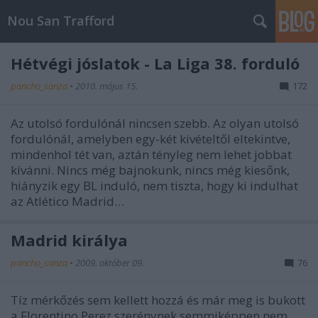
Nou San Trafford
Hétvégi jóslatok - La Liga 38. forduló
pancho_sanza
•
2010. május 15.
172
Az utolsó fordulónál nincsen szebb. Az olyan utolsó
fordulónál, amelyben egy-két kivételtől eltekintve,
mindenhol tét van, aztán tényleg nem lehet jobbat
kívánni. Nincs még bajnokunk, nincs még kiesőnk,
hiányzik egy BL induló, nem tiszta, hogy ki indulhat
az Atlético Madrid…
Madrid királya
pancho_sanza
•
2009. október 09.
76
Tíz mérkőzés sem kellett hozzá és már meg is bukott
a Florentino Perez szerénynek semmiképpen nem