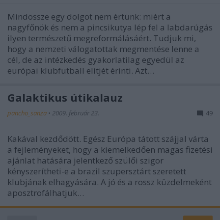
Mindössze egy dolgot nem értünk: miért a
nagyfőnök és nem a pincsikutya lép fel a labdarúgás
ilyen természetű megreformálásáért. Tudjuk mi,
hogy a nemzeti válogatottak megmentése lenne a
cél, de az intézkedés gyakorlatilag egyedül az
európai klubfutball elitjét érinti. Azt…
Galaktikus útikalauz
pancho_sanza
•
2009. február 23.
49
Kakával kezdődött. Egész Európa tátott szájjal várta
a fejleményeket, hogy a kiemelkedően magas fizetési
ajánlat hatására jelentkező szülői szigor
kényszerítheti-e a brazil szupersztárt szeretett
klubjának elhagyására. A jó és a rossz küzdelmeként
aposztrofálhatjuk…