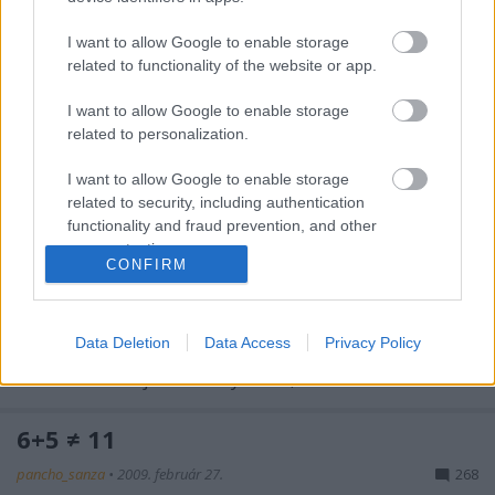
ibériai futball nélkül is az időszakban. Ha valakit
mégis érdekelt volna a spanyol bajnokságnak
I want to allow Google to enable storage
related to functionality of the website or app.
nevezett bohózat, akkor ezúton kérünk…
I want to allow Google to enable storage
La Liga, 25. forduló - Semmi szédítő
related to personalization.
magasság
I want to allow Google to enable storage
pancho_sanza
•
2009. március 04.
98
related to security, including authentication
functionality and fraud prevention, and other
user protection.
A spanyol csapatok látszólag a bajnoki versenyfutás
CONFIRM
felé fordultak. A Deportivo és a Valencia kiesése
önmagában nem meglepetés, viszont a mód,
ahogyan elintézték a La Liga két reprezentánsát,
Data Deletion
Data Access
Privacy Policy
cseppet sem dicsérhető. Ítéletet csak azért nem
mondunk a teljes mezőny felett, mert a…
6+5 ≠ 11
pancho_sanza
•
2009. február 27.
268