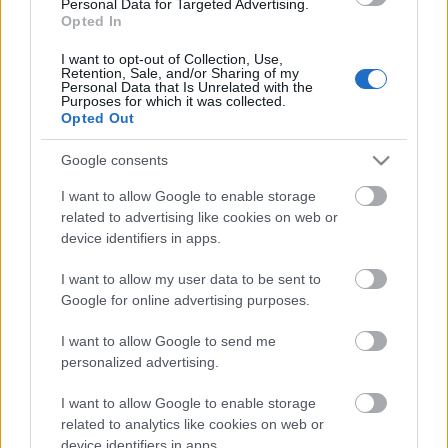
Personal Data for Targeted Advertising.
La Liga, 33. forduló - Don Quijote
Opted In
feltámadása
I want to opt-out of Collection, Use,
Retention, Sale, and/or Sharing of my
pancho_sanza
•
2009. április 28.
46
Personal Data that Is Unrelated with the
Purposes for which it was collected.
Opted Out
Spanyol fociról vagy jót, vagy semmit jelszóval
vágunk bele a következő bajnoki összefoglalóba. Sőt
Google consents
rögtön kettőbe is, hiszen néha kénytelenek vagyunk a
I want to allow Google to enable storage
hétközi eseményekre visszapillantva elemezni az
related to advertising like cookies on web or
eredményeket. Már azért is, mert különben
device identifiers in apps.
lemaradnánk a Sevilla…
I want to allow my user data to be sent to
Google for online advertising purposes.
La Liga, 31. forduló - próbálkozás
I want to allow Google to send me
pancho_sanza
•
2009. április 21.
351
personalized advertising.
Hosszú kihagyás után ismét egy spanyol bajnoki
I want to allow Google to enable storage
összefoglalónak örvendezhet a lelkes
related to analytics like cookies on web or
olvasóközönség, amely látszólag remekül elvolt az
device identifiers in apps.