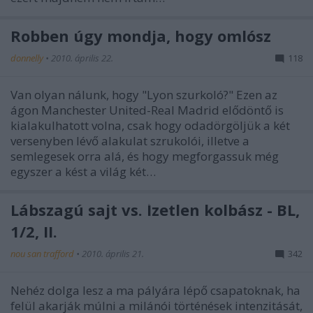
Robben úgy mondja, hogy omlósz
donnelly
•
2010. április 22.
118
Van olyan nálunk, hogy "Lyon szurkoló?" Ezen az
ágon Manchester United-Real Madrid elődöntő is
kialakulhatott volna, csak hogy odadörgöljük a két
versenyben lévő alakulat szrukolói, illetve a
semlegesek orra alá, és hogy megforgassuk még
egyszer a kést a világ két…
Lábszagú sajt vs. Ízetlen kolbász - BL,
1/2, II.
nou san trafford
•
2010. április 21.
342
Nehéz dolga lesz a ma pályára lépő csapatoknak, ha
felül akarják múlni a milánói történések intenzitását,