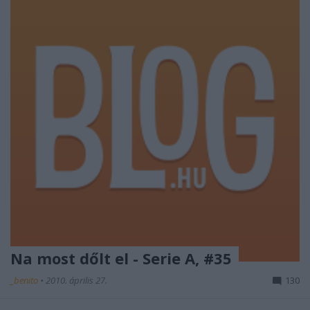
Na most dőlt el - Serie A, #35
_benito
•
2010. április 27.
130