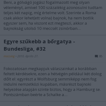
Beni, a gólvágó jogász fogalmazott meg olyan
véleményt, amivel 100 százalékig azonosulni tudtam
teljes két napig, míg értelme volt. Szerinte a Roma
csak akkor lehet(ett volna) bajnok, ha nem botlik
egyszer sem, ha viszont ezt megteszi, akkor a
bajnokság utolsó 10 meccsét zsinórban…
Egyre szűkebb a bőrgatya -
Bundesliga, #32
mocsing
•
2010. április 27.
85
Fokozatosan megkapjuk válaszainkat a korábban
feltett kérdésekre, ezen a hétvégén például két dolog
dőlt el: egyrészt a Wolfsburg semmiképp nem fog
indulni nemzetközi kupában, másrészt bajnoki
helyezése alapján szinte biztos, hogy a Hamburg se.
Pontszámban beérte a Schalke a…