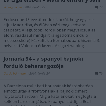
Vendégszerző
•
2010. április 25.
77
Endoscope 15 éve álmodozik arról, hogy egyszer
eljut Madridba, és élőben nézi meg kedvenc
csapatát. A legutóbbi fordulóban megvalósult az
álom, ráadásul mindjárt rangadó(nak induló
meccsecskére) készültek a Bernabeuban, hiszen a 3.
helyezett Valencia érkezett. Az igazi weblog…
Jornada 34 - a spanyol bajnoki
forduló beharangozója
Garcia bőrmester
•
2010. április 24.
76
A Barcelona múlt heti botlásának köszönhetően
elmozdultak a frontvonalak a bajnoki címért
folytatott harcban. Míg a katalánokat megfogta a
kellően harcosan játszó Espanyol, addig a Real