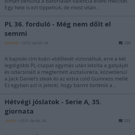
simán behúzta a bátortalan Valencia elleni meccset.
Egy hete is ezt tippeltük, de most vitán…
PL 36. forduló - Még nem dőlt el
semmi
donnelly
•
2010. április 24.
299
A bajnoki cím kvázi-eldőlését vízionáltuk, erre a két
legdigóbb PL-csapat egymás után letolta a gatyáját
és odacsinált a megterített asztalunkra, közvetlenül
a Jack Daniel’s steak és az extra cold Guinness mellé.
Ez egyben azt is jelenti, hogy bármi történik a…
Hétvégi jóslatok - Serie A, 35.
giornata
_benito
•
2010. április 24.
323