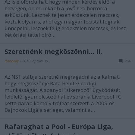
Az is előfordulhat, hogy minden kérdés eldől a
hétvégén, de mi inkább a jövő heti horrorra
esküszünk. Lesznek teljesen érdektelen meccsek,
köztük olyan is, ahol egy magyar focistát fognak
ünnepelni, lesznek félig érdektelen meccsek, és lesz
két óriási téttel bíró…
Szeretnénk megköszönni... II.
donnelly
•
2010. április 30.
254
Az NST stábja szeretné megragadni az alkalmat,
hogy megköszönje Rafa Benítez eddigi
munkásságát. A spanyol "sikeredző" ügyködését
felölelő, gyümölcsöző hat év során a Liverpool FC
kettő darab komoly trófeát szerzett, a 2005-ös
Bajnokok Ligája serleget, valamint a…
Rafaraghat a Pool - Európa Liga,