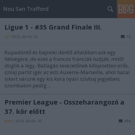
Nou San Trafford
Ligue 1 - #35 Grand Finale III.
OJ
•
2010. április 30.
10
Kupadöntő és bajnoki döntő általában sok egy
hétvégére, de ezek a francos franciák tudják, mitől
döglik a légy. Ballagás-levezetőnek kifejezetten erős,
szilaj partit ígér az esti Auxerre-Marseille, ahol hazai
sikert várunk egy kis kora nyári szívbaj jegyében,
szombaton pedig…
Premier League - Összeharangozó a
37. kör előtt
pote
•
2010. április 30.
454