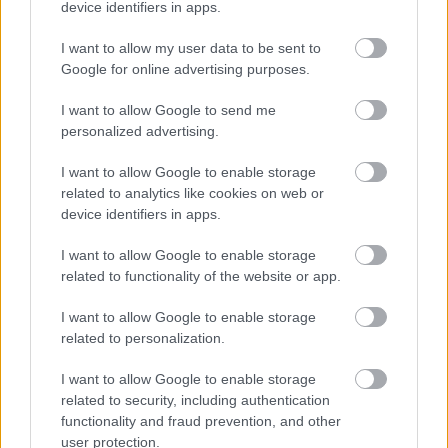
device identifiers in apps.
I want to allow my user data to be sent to
Google for online advertising purposes.
I want to allow Google to send me
personalized advertising.
I want to allow Google to enable storage
related to analytics like cookies on web or
device identifiers in apps.
A második város derbije
I want to allow Google to enable storage
Ryan O'Brien
•
2010. április 25.
11
related to functionality of the website or app.
I want to allow Google to enable storage
Vasárnap kora délután az Aston Villa és Birmingham
related to personalization.
City vívja az angol bajnokság eheti városi
rangadóját. Ez az egyik legnagyobb
I want to allow Google to enable storage
hagyományokkal bíró helyi derbi Angliában, hiszen
related to security, including authentication
már 1879 óta vívják a felek. Ahogy arról a korabeli
functionality and fraud prevention, and other
lapok beszámoltak, ez Anglia második városának…
user protection.