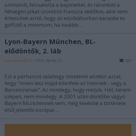
szimatolt, felcsatolta a bajonettet, és rárontott a
hétvégén jókat szundizó franszia védőkre, akik nem
értesültek arról, hogy az edzőtáborban karaoke és
golfütő a minimum, ha tovább…
Lyon-Bayern München, BL-
elődöntők, 2. láb
nou san trafford
•
2010. április 27.
321
Ezt a párharcot valahogy mindenki elintézi azzal,
hogy "innen lesz majd ellenfele az Internek - vagy a
Barcelonának". Az mindegy, hogy melyik. Hát, kérem
szépen, nem mindegy. A 2001 után döntőbe vágyó
Bayern Münchennek sem, még kevésbé a története
első jelentős európai…