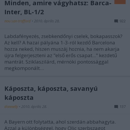
Minden, amire vágyhatsz: Barca-
Inter, BL-1/2
nou san trafford
•
2010. április 28.
922
Labdafényezés, zsebkendőnyi cselek, bokapasszok?
Az kell? A hazai pályána 1-3-ról kezdő Barcelona
hozza neked, hiszen muszáj hoznia, ha nem akarja
újra felgerjeszteni az "első erős csapat..." kezdetű
mantrát. Sziklaszilárd, mérnöki pontossággal
megkomponált…
Káposzta, káposzta, savanyú
káposzta
donnelly
•
2010. április 28.
137
A Bayern ott folytatta, ahol szerdán abbahagyta.
Azzal a különbséggel, hogy Olic szerbszagot