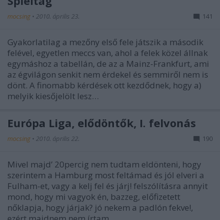
Spieltag
mocsing
•
2010. április 23.
141
Gyakorlatilag a mezőny első fele játszik a második
felével, egyetlen meccs van, ahol a felek közel állnak
egymáshoz a tabellán, de az a Mainz-Frankfurt, ami
az égvilágon senkit nem érdekel és semmiről nem is
dönt. A finomabb kérdések ott kezdődnek, hogy a)
melyik kiesőjelölt lesz…
Európa Liga, elődöntők, I. felvonás
mocsing
•
2010. április 22.
190
Mivel majd’ 20percig nem tudtam eldönteni, hogy
szerintem a Hamburg most feltámad és jól elveri a
Fulham-et, vagy a kelj fel és járj! felszólításra annyit
mond, hogy mi vagyok én, bazzeg, előfizetett
nőklapja, hogy járjak? jó nekem a padlón fekve!,
ezért majdnem nem írtam…