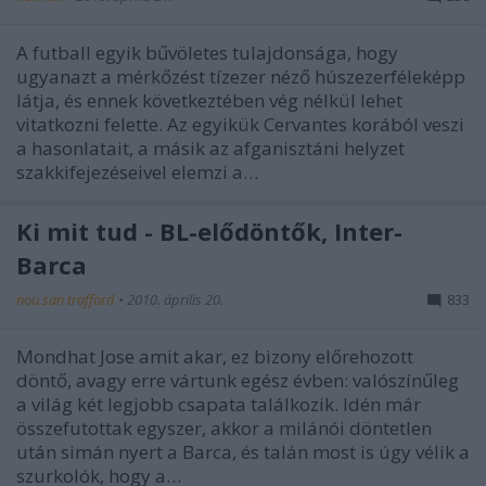
A futball egyik bűvöletes tulajdonsága, hogy
ugyanazt a mérkőzést tízezer néző húszezerféleképp
látja, és ennek következtében vég nélkül lehet
vitatkozni felette. Az egyikük Cervantes korából veszi
a hasonlatait, a másik az afganisztáni helyzet
szakkifejezéseivel elemzi a…
Ki mit tud - BL-elődöntők, Inter-
Barca
nou san trafford
•
2010. április 20.
833
Mondhat Jose amit akar, ez bizony előrehozott
döntő, avagy erre vártunk egész évben: valószínűleg
a világ két legjobb csapata találkozik. Idén már
összefutottak egyszer, akkor a milánói döntetlen
után simán nyert a Barca, és talán most is úgy vélik a
szurkolók, hogy a…