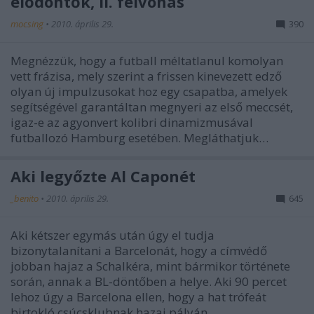
elődöntők, II. felvonás
mocsing
•
2010. április 29.
390
Megnézzük, hogy a futball méltatlanul komolyan
vett frázisa, mely szerint a frissen kinevezett edző
olyan új impulzusokat hoz egy csapatba, amelyek
segítségével garantáltan megnyeri az első meccsét,
igaz-e az agyonvert kolibri dinamizmusával
futballozó Hamburg esetében. Megláthatjuk…
Aki legyőzte Al Caponét
_benito
•
2010. április 29.
645
Aki kétszer egymás után úgy el tudja
bizonytalanítani a Barcelonát, hogy a címvédő
jobban hajaz a Schalkéra, mint bármikor története
során, annak a BL-döntőben a helye. Aki 90 percet
lehoz úgy a Barcelona ellen, hogy a hat trófeát
birtokló csúcsklubnak hazai pályán…