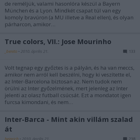
de reméljük, valami hasonlóra készül a Bayern
München és a Lyon. Mindkét csapat túl van egy
komoly bravúron (a MU illetve a Real ellen), és olyan
párharcon, amikor…
True colors, VII.: Jose Mourinho
_benito
•
2010. április 21.
133
Volt tegnap egy győztes is a pályán, és ha van meccs,
amikor nem arról kell beszélni, hogy ki veszítette el,
az Inter-Barcelona biztosan az. Nem tudok nem
örülni az Inter győzelmének, mert jelenleg az Inter
jelenti az olasz futball csúcsát. Ezt a mondatot igen
furcsa kimondani, és nem…
Inter-Barca - Mint akin villám szalad
át
heinrich
•
2010. április 21.
238