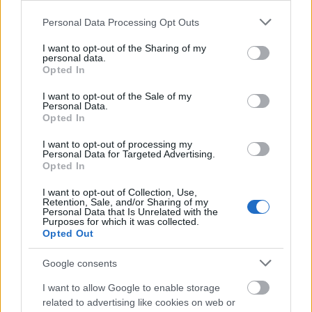
Please note that this website/app uses one or more Google
Personal Data Processing Opt Outs
services and may gather and store information including but
not limited to your visit or usage behaviour. You may click to
I want to opt-out of the Sharing of my
personal data.
grant or deny consent to Google and its third-party tags to
Opted In
use your data for below specified purposes in below Google
Dél-Afrika 2010 - B csoport
consent section.
I want to opt-out of the Sale of my
Personal Data.
Opted In
Garcia bőrmester
•
2010. április 25.
46
I want to opt-out of processing my
16 évvel ezelőtt az egyik legerősebb csoportot
Personal Data for Targeted Advertising.
Opted In
alkotta az idei világbajnokságra is összesorsolt
Argentína, Nigéria és Görögország, kiegészülve a
I want to opt-out of Collection, Use,
legnagyobb bolgár generáció csapatával. Idén a
Retention, Sale, and/or Sharing of my
Personal Data that Is Unrelated with the
Koreai Köztársaság teszi teljessé a B jelű csoportot,
Purposes for which it was collected.
amely így korántsem annyira…
Opted Out
Google consents
I want to allow Google to enable storage
related to advertising like cookies on web or