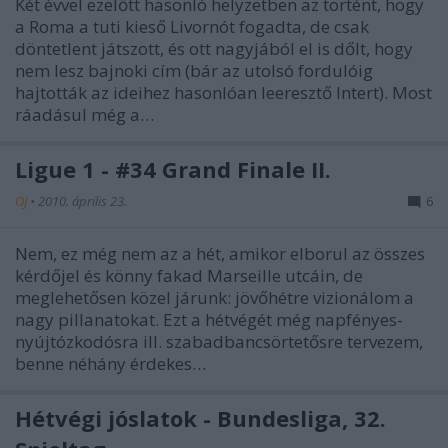
Két évvel ezelőtt hasonló helyzetben az történt, hogy
a Roma a tuti kieső Livornót fogadta, de csak
döntetlent játszott, és ott nagyjából el is dőlt, hogy
nem lesz bajnoki cím (bár az utolsó fordulóig
hajtották az ideihez hasonlóan leeresztő Intert). Most
ráadásul még a…
Ligue 1 - #34 Grand Finale II.
OJ
•
2010. április 23.
6
Nem, ez még nem az a hét, amikor elborul az összes
kérdőjel és könny fakad Marseille utcáin, de
meglehetősen közel járunk: jövőhétre vizionálom a
nagy pillanatokat. Ezt a hétvégét még napfényes-
nyújtózkodósra ill. szabadbancsörtetősre tervezem,
benne néhány érdekes…
Hétvégi jóslatok - Bundesliga, 32.