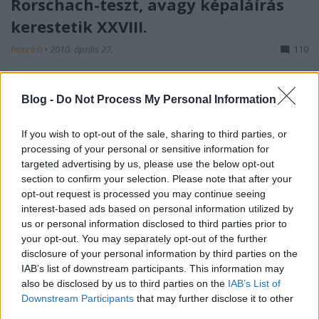
Rorschach-teszt, avagy képaláírás
kerestetik XXVIII.
heinrich
•
2010. április 27.
110
Hősünk 28 kép után felébred a kórházban, de senkit
Blog -
Do Not Process My Personal Information
sem talál a kórteremben. Üres a folyosó, üres az
egész épület. Kisétál: üres és néma az egész város.
Elhagyott buszok, elhagyott utcák, elhagyott házak
If you wish to opt-out of the sale, sharing to third parties, or
várják. Rorschach nem ért semmit, magányosan,
processing of your personal or sensitive information for
rémülten ténfereg a…
targeted advertising by us, please use the below opt-out
section to confirm your selection. Please note that after your
opt-out request is processed you may continue seeing
interest-based ads based on personal information utilized by
us or personal information disclosed to third parties prior to
your opt-out. You may separately opt-out of the further
disclosure of your personal information by third parties on the
IAB’s list of downstream participants. This information may
also be disclosed by us to third parties on the
IAB’s List of
Downstream Participants
that may further disclose it to other
third parties.