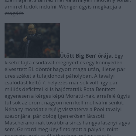
amin el tudok indulni.
Wenger úgyis megkapja a
magáét.
Ütött Big Ben’ órája.
Egy
kisebbfajta csodával megnyert és egy könnyedén
elvesztett BL döntőt hagyott maga után, illetve pár
üres széket a tulajdonosi páholyban. A tavalyi
csalódást keltő 7. helyezés már sok volt, így pár
milliós deficittel ki is hajóztatták Rota Benítezt
egyenesen a kérges képű Moratti-nak, arrafelé úgyis
túl sok az öröm, nagyon nem kell motiválni senkit.
Néhány mondat erejéig visszatérve a Pool tavalyi
szezonjára, pár dolog igen erősen látszott:
Mascherano-nak továbbra sincs hangyafasznyi agya
sem, Gerrard meg úgy fintorgott a pályán, mint
parasztgyerek az állatkertben, mikor cseszik