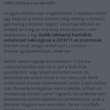
nélkül tálaljuk a kezdés előtt.
Az egyik oldalon már megébredtek, s reptében lőttek
egy baglyot, a másik oldalon még mindig a rézfaszú
gall huhog a komód mögött. Vasárnap délután az
Anfield-en
(meg az Andrássy úton)
összeül a két
depibrancs, s egy
újabb raklapnyi hamiskás
reménnyel nekivágnak a 2010/11-es szezonnak
.
Szarból várat, avagy várból szart, Liverpool –
Arsenal, gyűljetek férgek, ítélet van…
Kellett nekem tegnap kommentelni 11:24-kor.
3 perccel később már ott is volt a levél Pöte
sporttárstól, hogy kitörő örömmel venné, ha
összedobnék valami firkát a mai meccs elé. Kellő
ambícióval azonnal belementem, aztán 2 perc múlva
már Donnelly kollégának ment a kérdés: a Pool-ról
mostanság mit kell tudni? Ugyanis, ha valakiket nem
követtem az elmúlt években (a Csirkéken túl), azok a
Vörösök. Nagyon nem volt miért. De ezt írjuk Rafa
számlájára, s lám ez már valamilyen halovány vonal,