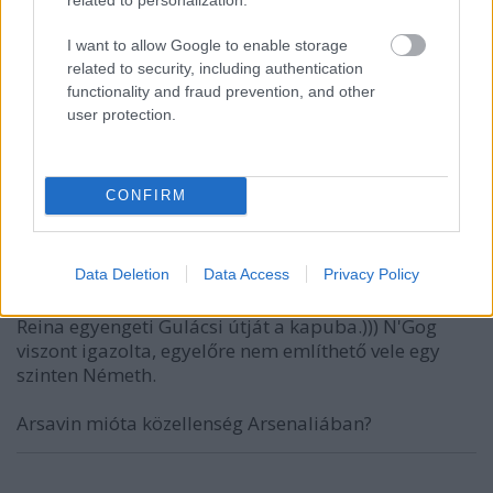
Cole 3 meccs, nem fellebbezünk
I want to allow Google to enable storage
related to security, including authentication
functionality and fraud prevention, and other
imici77
user protection.
15 éve
@YNWA
: sokallom.
CONFIRM
montipájton
Data Deletion
Data Access
Privacy Policy
15 éve
Reina egyengeti Gulácsi útját a kapuba.))) N'Gog
viszont igazolta, egyelőre nem említhető vele egy
szinten Németh.
Arsavin mióta közellenség Arsenaliában?