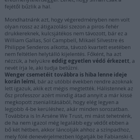
fejétől bűzlik a hal.
Mondhatnánk azt, hogy végeredményben nem volt
olyan rossz az átigazolási szezon a piros-fehér
drukkereknek, kulcsjátékos nem távozott, bár ez a
William Gallas, Sol Campbell, Mikaël Silvestre és
Philippe Senderos alkotta, távozó kvartett esetében
nem feltétlen helytálló kijelentés. Főként, ha azt
nézzük, a helyükre
eddig egyetlen védő érkezett
, a
nevét írja le, aki tudja betűzni.
Wenger csemetéit továbbra is hiba lenne ideje
korán leírni
, bár az utóbbi években rendre azoknak
lett igazuk, akik ezt mégis megtették. Hálistennek az
ősz professzor azért mindig átad annyit a már kissé
megkopott zsenialitásából, hogy elég legyen a
legjobb 4-be kerüléshez, akár minden sorozatban.
Továbbra is In Arséne We Trust, mi mást tehetnénk,
de ha nem igazol még legalább egy védőt ebben a
bő két hétben, akkor láncolják ahhoz a színpadhoz,
mely fölé denevérjelmezben lógatják be Fabianski-t,