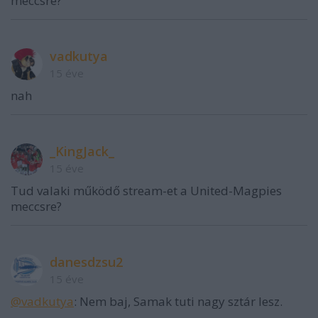
meccsre?
vadkutya
15 éve
nah
_KingJack_
15 éve
Tud valaki működő stream-et a United-Magpies
meccsre?
danesdzsu2
15 éve
@vadkutya
: Nem baj, Samak tuti nagy sztár lesz.