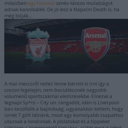
miközben
egy hasonló
zenés-táncos mulatságot
adnak kannibálék. De jó lesz a Napalm Death is, ha
még tolják…
A mai meccsről nehéz lenne bármit is írni így a
szezon legelején, nem bocsátkoznék nagyobb
volumenű sportszakmai elemzésekbe. Elnézve a
tegnapi Sp*rs – City ún. rangadót, idén is Liverpool-
ban kezdődik a bajnokság, ugyanakkor kétlem, hogy
ismét 7 gólt látnánk, most egy komolyabb csapathoz
utaznak a londoniak. A jóslatokat és a tippeket
rábízom a kommentelő társakra, alább meg is lehet