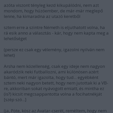
azóta viszont tényleg kezd kikupálódni, nem azt
mondom, hogy húzóember, de már-már meglepő
lenne, ha kimaradna az utazó keretből
sztem erre a szintre Németh is eljuthatott volna, ha
rá esik anno a választás - kár, hogy nem kapta meg a
lehetőséget
(persze ez csak egy vélemény, igazolni nyilván nem
lehet)
Arsha nem közellenség, csak egy ideje nem nagyon
akaródzik neki futballozni, ami különösen azért
bántó, mert már igazolta, hogy tud... egyébként
sztem neki nagyon betett, hogy nem jutottak ki a VB-
re, akkoriban sokat nyávogott emiatt, és mintha ez
(is?) kicsit megcsappantotta volna a focihatnékját
[szép szó...]
(ja, Pöte, kösz az Avatar-cserét, reméltem, hogy nem