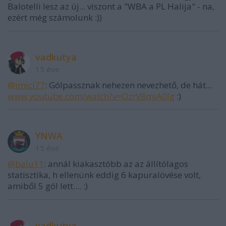
Balotelli lesz az új... viszont a "WBA a PL Halija" - na,
ezért még számolunk :))
vadkutya
15 éve
@imici77
: Gólpassznak nehezen nevezhető, de hát...
www.youtube.com/watch?v=OzrV8miA0Ig
:)
YNWA
15 éve
@balu11
: annál kiakasztóbb az az állítólagos
statisztika, h ellenünk eddig 6 kapuralövése volt,
amiből 5 gól lett.... :)
vadkutya