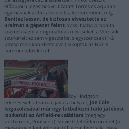
előbújni a jegesmedve. Ezalatt Torres és Aquilani
egymásnak adták a konzolt a kórteremben, míg
Benítez lassan, de biztosan elvesztette az
uralmat a gépezet felett
. Yossi hiába próbálta
kozmetikázni a dögunalmas meccseket, a Vörösök
szurkereit ez sem vigasztalta, s egyszer csak (1-2
utolsó mohikán kivételével) kikoptak az NST-s
kommentelők közül.
Roy Hodgson
érkezésével láthatóan javul a helyzet,
Joe Cole
leigazolásával már egy futballozni tudó játékost
is sikerült az Anfield-re csábítani
(meg egy
vadbarmot, Poulsen-t). Stevie G felhőtlen örömét (a
magyarok elleni gólokon túl) azzal fejezte ki, hogy