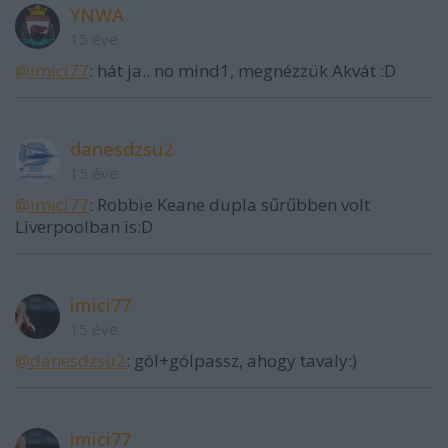
YNWA
15 éve
@imici77
: hát ja.. no mind1, megnézzük Akvát :D
danesdzsu2
15 éve
@imici77
: Robbie Keane dupla sűrűbben volt
Liverpoolban is:D
imici77
15 éve
@danesdzsu2
: gól+gólpassz, ahogy tavaly:)
imici77