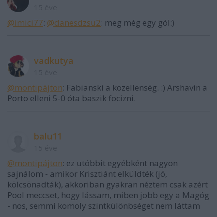
15 éve
@imici77
:
@danesdzsu2
: meg még egy gól:)
vadkutya
15 éve
@montipájton
: Fabianski a közellenség. :) Arshavin a
Porto elleni 5-0 óta baszik focizni.
balu11
15 éve
@montipájton
: ez utóbbit egyébként nagyon
sajnálom - amikor Krisztiánt elküldték (jó,
kölcsönadták), akkoriban gyakran néztem csak azért
Pool meccset, hogy lássam, miben jobb egy a Magóg
- nos, semmi komoly szintkülönbséget nem láttam