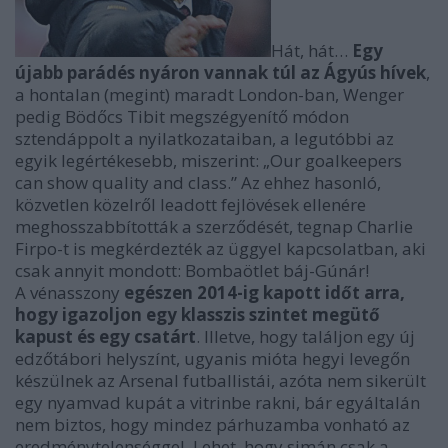
Hát, hát…
Egy
újabb parádés nyáron vannak túl az Ágyús hívek
,
a hontalan (megint) maradt London-ban, Wenger
pedig Bödőcs Tibit megszégyenítő módon
sztendáppolt a nyilatkozataiban, a legutóbbi az
egyik legértékesebb, miszerint: „Our goalkeepers
can show quality and class.” Az ehhez hasonló,
közvetlen közelről leadott fejlövések ellenére
meghosszabbították a szerződését, tegnap Charlie
Firpo-t is megkérdezték az üggyel kapcsolatban, aki
csak annyit mondott: Bombaötlet báj-Gúnár!
A vénasszony
egészen 2014-ig kapott időt arra,
hogy igazoljon egy klasszis szintet megütő
kapust és egy csatárt
. Illetve, hogy találjon egy új
edzőtábori helyszínt, ugyanis mióta hegyi levegőn
készülnek az Arsenal futballistái, azóta nem sikerült
egy nyamvad kupát a vitrinbe rakni, bár egyáltalán
nem biztos, hogy mindez párhuzamba vonható az
eredménytelenséggel. Lehet, hogy simán csak a