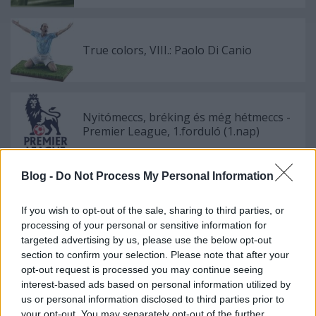
True colors, VIII.: Paolo Di Canio
Nyitómeccs, bréking és még hétmeccs -
Premier League, 1.forduló (1.nap)
Blog -
Do Not Process My Personal Information
Ligue 1 - #2 Hajnalodik, gyerekek
If you wish to opt-out of the sale, sharing to third parties, or
processing of your personal or sensitive information for
targeted advertising by us, please use the below opt-out
section to confirm your selection. Please note that after your
opt-out request is processed you may continue seeing
Új (h)arcok - magyar válogatott
interest-based ads based on personal information utilized by
us or personal information disclosed to third parties prior to
your opt-out. You may separately opt-out of the further