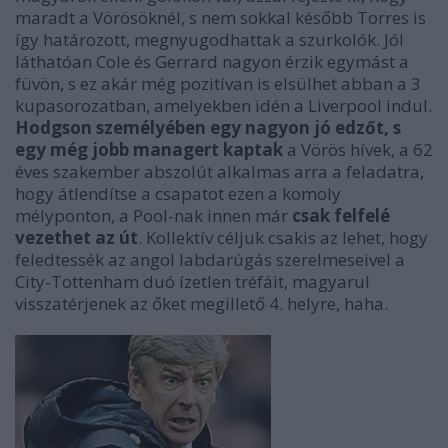
maradt a Vörösöknél, s nem sokkal később Torres is
így határozott, megnyugodhattak a szurkolók. Jól
láthatóan Cole és Gerrard nagyon érzik egymást a
füvön, s ez akár még pozitívan is elsülhet abban a 3
kupasorozatban, amelyekben idén a Liverpool indul.
Hodgson személyében egy nagyon jó edzőt, s
egy még jobb managert kaptak
a Vörös hívek, a 62
éves szakember abszolút alkalmas arra a feladatra,
hogy átlendítse a csapatot ezen a komoly
mélyponton, a Pool-nak innen már
csak felfelé
vezethet az út
. Kollektív céljuk csakis az lehet, hogy
feledtessék az angol labdarúgás szerelmeseivel a
City-Tottenham duó ízetlen tréfáit, magyarul
visszatérjenek az őket megillető 4. helyre, haha.