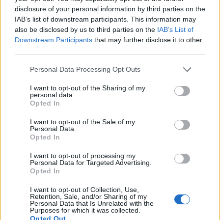
disclosure of your personal information by third parties on the
IAB’s list of downstream participants. This information may
Szólj hozzá!
also be disclosed by us to third parties on the
IAB’s List of
Downstream Participants
that may further disclose it to other
A hozzászóláshoz be kell lépned!
third parties.
Please note that this website/app uses one or more Google
Personal Data Processing Opt Outs
services and may gather and store information including but
not limited to your visit or usage behaviour. You may click to
I want to opt-out of the Sharing of my
personal data.
grant or deny consent to Google and its third-party tags to
Opted In
use your data for below specified purposes in below Google
consent section.
I want to opt-out of the Sale of my
Personal Data.
Opted In
VAGY
I want to opt-out of processing my
Personal Data for Targeted Advertising.
Opted In
I want to opt-out of Collection, Use,
Retention, Sale, and/or Sharing of my
Personal Data that Is Unrelated with the
Purposes for which it was collected.
Opted Out