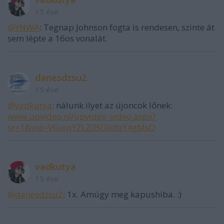
15 éve
@YNWA
: Tegnap Johnson fogta is rendesen, szinte át
sem lépte a 16os vonalát.
danesdzsu2
15 éve
@vadkutya
: nálunk ilyet az újoncok lőnek:
www.upvideo.nl/upvideo_video.aspx?
sr=1&vid=VGvrqYZLZ0SOlkfqY4gMsQ
vadkutya
15 éve
@danesdzsu2
: 1x. Amúgy meg kapushiba. :)