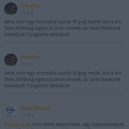
crouchy
15 éve
kéne már egy normális csatár N'gog mellé. Azt a kis
9est állítólag egész jó áron vinnék, az talán fedezné
mondjuk Torghelle vételárát.
crouchy
15 éve
kéne már egy normális csatár N'gog mellé. Azt a kis
9est állítólag egész jó áron vinnék, az talán fedezné
mondjuk Torghelle vételárát.
danesdzsu2
15 éve
@vadkutya
: nem lehet kapushiba, egy bajnokesélyes