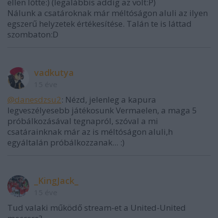
ellen lőtte:) (legalábbis addig az volt:P)
Nálunk a csatároknak már méltóságon aluli az ilyen
egszerű helyzetek értékesítése. Talán te is láttad
szombaton:D
vadkutya
15 éve
@danesdzsu2
: Nézd, jelenleg a kapura
legveszélyesebb játékosunk Vermaelen, a maga 5
próbálkozásával tegnapról, szóval a mi
csatárainknak már az is méltóságon aluli,h
egyáltalán próbálkozzanak... :)
_KingJack_
15 éve
Tud valaki működő stream-et a United-United