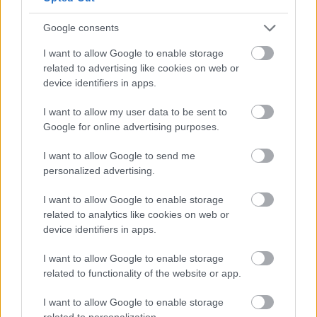
Google consents
I want to allow Google to enable storage
imici77
related to advertising like cookies on web or
15 éve
device identifiers in apps.
@danesdzsu2
: néhány rvp tripla-dupla majd a Ti
I want to allow my user data to be sent to
gondjaitok oldja meg:)
Google for online advertising purposes.
I want to allow Google to send me
Domingo
personalized advertising.
15 éve
I want to allow Google to enable storage
Ahogy elnézem ezek a cikkek több mint egy évvel
related to analytics like cookies on web or
ezelőttiek, tehát nem tudom, hogy mára mennyire
device identifiers in apps.
relevánsak.
I want to allow Google to enable storage
related to functionality of the website or app.
YNWA
I want to allow Google to enable storage
15 éve
related to personalization.